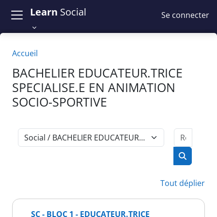
Passer au contenu principal
Learn
Social
Se connecter
Accueil
BACHELIER EDUCATEUR.TRICE
SPECIALISE.E EN ANIMATION
SOCIO-SPORTIVE
Recher
Catégories de cours
Recherch
Tout déplier
SC - BLOC 1 - EDUCATEUR.TRICE